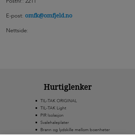
Postnr.: 2211
omfk@omfjeld.no
E-post:
Nettside:
Hurtiglenker
TIL-TAK ORIGINAL
TIL-TAK Light
PIR Isolasjon
Svalehaleplater
Brann og lydskille mellom boenheter