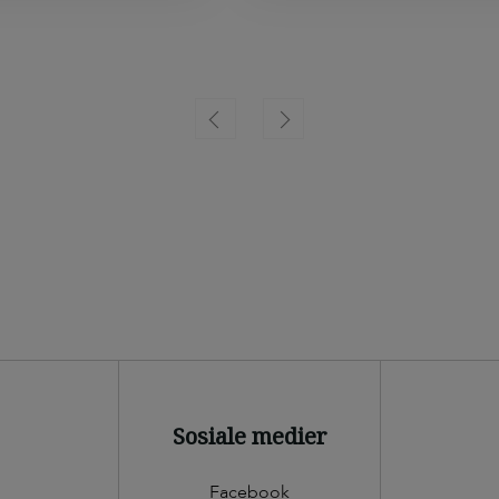
 med epoc for å
pakningsmassen mellom tr
 treverk rundt skruen.
plastprofilen. Pakningsmas
250stk.
foruten dette godt egnet s
pakning mellom karosserid
biler/campingvogner ol. P
listet i databasen for
byggevareprodukter som ka
svanemerkede bygninger.
Sosiale medier
Facebook