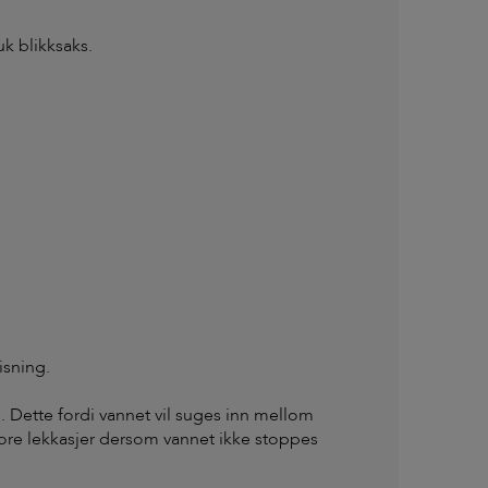
uk blikksaks.
isning.
 Dette fordi vannet vil suges inn mellom
store lekkasjer dersom vannet ikke stoppes