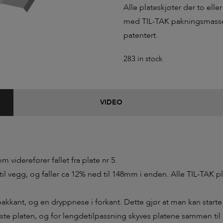
Alle plateskjøter der to eller
med TIL-TAK pakningsmasse 
patentert.
283 in stock
VIDEO
m viderefører fallet fra plate nr 5.
l vegg, og faller ca 12% ned til 148mm i enden. Alle TIL-TAK pl
bakkant, og en dryppnese i forkant. Dette gjør at man kan star
te platen, og for lengdetilpassning skyves platene sammen til 