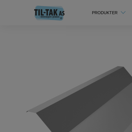
Home
/
TIL-TAK Original
/ TIL-TAK Original plate nr 6
PRODUKTER