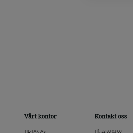
Skruen er belagt
unngå sverting av
Kommer i esker a 
Vårt kontor
Kontakt oss
TIL-TAK AS
Tlf: 32 83 03 00