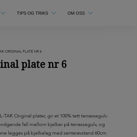
TIPS OG TRIKS
OM OSS
TAK ORIGINAL PLATE NR 6
inal plate nr 6
IL-TAK Original plater, gir et 100% tett terrassegulv.
ndgende fall mellom bjelker på terrassegulv, og
latene legges på bjelkelag med senteravstand 60cm.