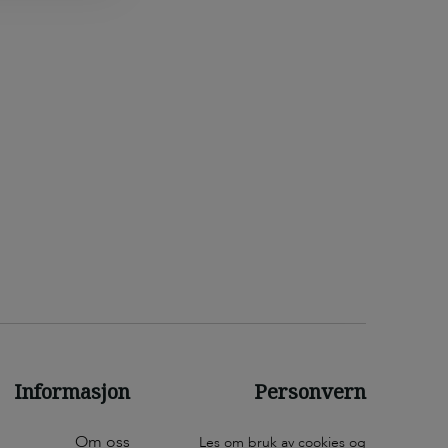
everket og
sen er
om feks.
eler på
roduktene er
n brukes i
Informasjon
Personvern
Om oss
Les om bruk av cookies og