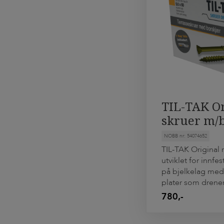
TIL-TAK O
skruer m/
rustfrie 2
NOBB nr: 54074652
TIL-TAK Original r
utviklet for innfe
på bjelkelag med
plater som drener
terrassegulvet. Te
780,-
5x60mm og laget 
stålkvalitet som t