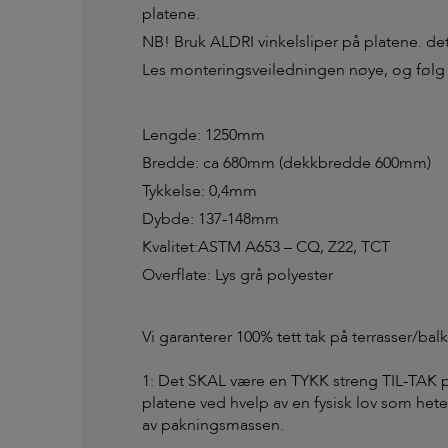
platene.
NB! Bruk ALDRI vinkelsliper på platene. dett
Les monteringsveiledningen nøye, og følg d
Lengde: 1250mm
Bredde: ca 680mm (dekkbredde 600mm)
Tykkelse: 0,4mm
Dybde: 137-148mm
Kvalitet:ASTM A653 – CQ, Z22, TCT
Overflate: Lys grå polyester
Vi garanterer 100% tett tak på terrasser/b
1: Det SKAL være en TYKK streng TIL-TAK p
platene ved hvelp av en fysisk lov som hete
av pakningsmassen.