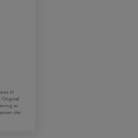
kes til
 Original
ering av
assen der
r å hindre at
om platene.
gges