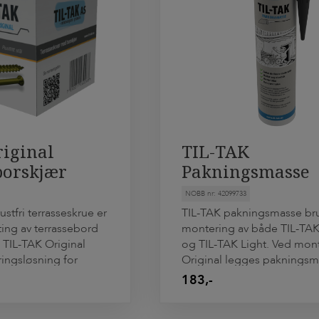
riginal
TIL-TAK
borskjær
Pakningsmasse
50pr/eske
NOBB nr: 42099733
ustfri terrasseskrue er
TIL-TAK pakningsmasse bru
sting av terrassebord
montering av både TIL-TAK
 TIL-TAK Original
og TIL-TAK Light. Ved mont
ingsløsning for
Original legges pakningsm
rrasseskruen er
platene har tett overlapp fo
183,-
av sollid og smidig
vannet suger seg inn mell
åler norske forhold.
Ved montering av Light le