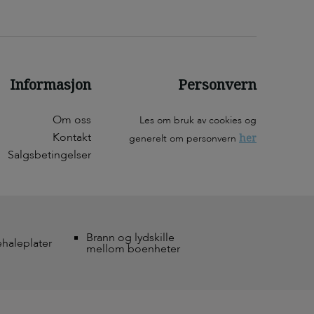
Informasjon
Personvern
Om oss
Les om bruk av cookies og
Kontakt
her
generelt om personvern
Salgsbetingelser
Brann og lydskille
ehaleplater
mellom boenheter