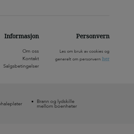
Informasjon
Personvern
Om oss
Les om bruk av cookies og
Kontakt
her
generelt om personvern
Salgsbetingelser
Brann og lydskille
ehaleplater
mellom boenheter