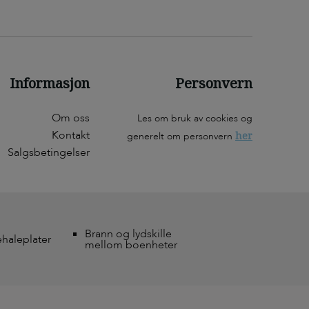
Informasjon
Personvern
Om oss
Les om bruk av cookies og
Kontakt
her
generelt om personvern
Salgsbetingelser
Brann og lydskille
ehaleplater
mellom boenheter