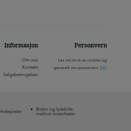
Informasjon
Personvern
Om oss
Les om bruk av cookies og
Kontakt
her
generelt om personvern
Salgsbetingelser
Brann og lydskille
ehaleplater
mellom boenheter