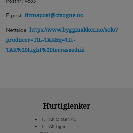
Postnr.: 4683
firmapost@cfsogne.no
E-post:
https://www.byggmakker.no/sok/?
Nettside:
producer=TIL-TAK&q=TIL-
TAK%20Light%20terrasseduk
Hurtiglenker
TIL-TAK ORIGINAL
TIL-TAK Light