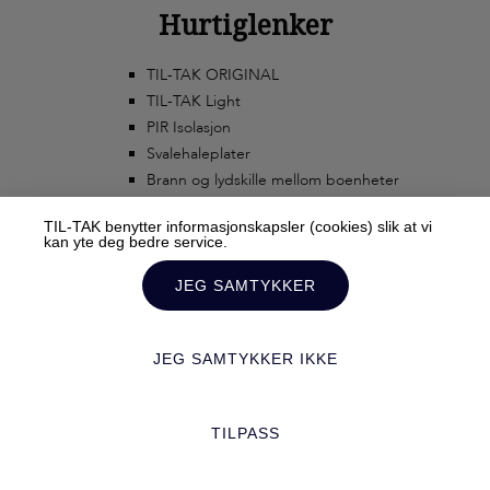
Hurtiglenker
TIL-TAK ORIGINAL
TIL-TAK Light
PIR Isolasjon
Svalehaleplater
Brann og lydskille mellom boenheter
TIL-TAK benytter informasjonskapsler (cookies) slik at vi
kan yte deg bedre service.
JEG SAMTYKKER
JEG SAMTYKKER IKKE
© 2020 TIL-TAK AS ALL RIGHTS RESERVED TERMS AND CONDITIONS
Mediebyrået Enklere Valg
TILRETTELAGT AV
TILPASS