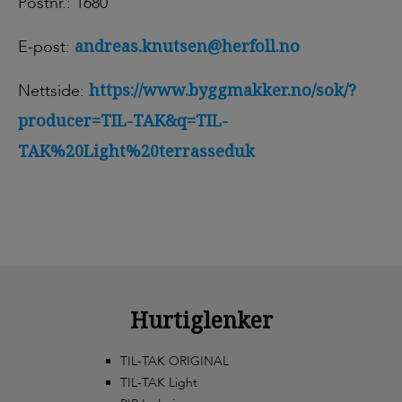
Postnr.: 1680
andreas.knutsen@herfoll.no
E-post:
https://www.byggmakker.no/sok/?
Nettside:
producer=TIL-TAK&q=TIL-
TAK%20Light%20terrasseduk
Hurtiglenker
TIL-TAK ORIGINAL
TIL-TAK Light