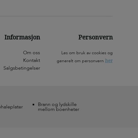
Informasjon
Personvern
Om oss
Les om bruk av cookies og
Kontakt
her
generelt om personvern
Salgsbetingelser
Brann og lydskille
ehaleplater
mellom boenheter