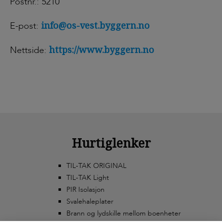
Postnr.: 5210
info@os-vest.byggern.no
E-post:
https://www.byggern.no
Nettside:
Hurtiglenker
TIL-TAK ORIGINAL
TIL-TAK Light
PIR Isolasjon
Svalehaleplater
Brann og lydskille mellom boenheter