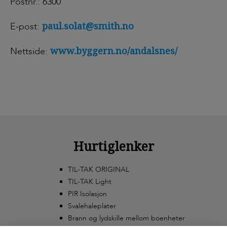
Postnr.: 6300
paul.solat@smith.no
E-post:
www.byggern.no/andalsnes/
Nettside:
Hurtiglenker
TIL-TAK ORIGINAL
TIL-TAK Light
PIR Isolasjon
Svalehaleplater
Brann og lydskille mellom boenheter