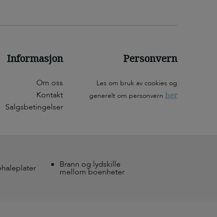
Informasjon
Personvern
Om oss
Les om bruk av cookies og
Kontakt
her
generelt om personvern
Salgsbetingelser
Brann og lydskille
ehaleplater
mellom boenheter