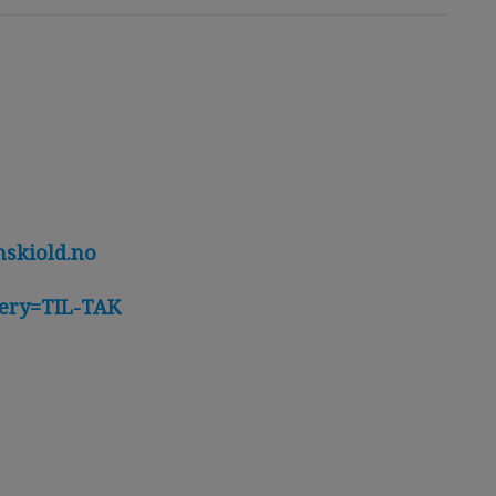
skiold.no
uery=TIL-TAK