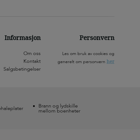
Informasjon
Personvern
Om oss
Les om bruk av cookies og
Kontakt
her
generelt om personvern
Salgsbetingelser
Brann og lydskille
ehaleplater
mellom boenheter