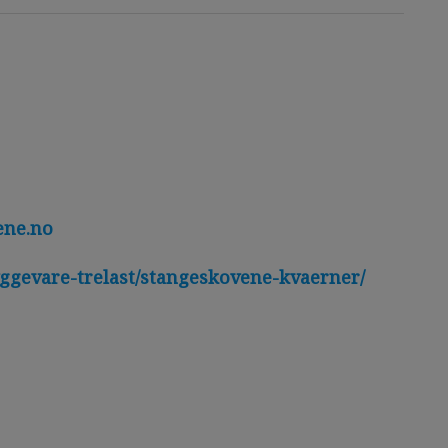
ene.no
yggevare-trelast/stangeskovene-kvaerner/