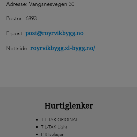
Adresse: Vangsnesvegen 30
Postnr.: 6893
post@royrvikbygg.no
E-post:
royrvikbygg.xl-bygg.no/
Nettside:
Hurtiglenker
TIL-TAK ORIGINAL
TIL-TAK Light
PIR Isolasjon