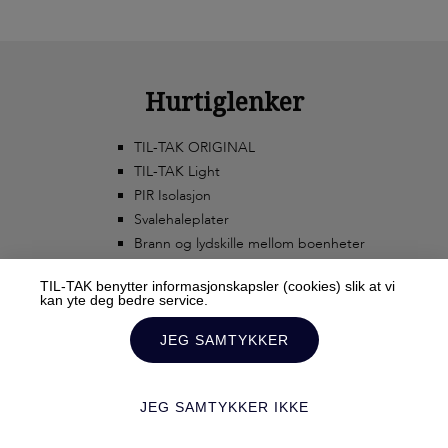
Hurtiglenker
TIL-TAK ORIGINAL
TIL-TAK Light
PIR Isolasjon
Svalehaleplater
Brann og lydskille mellom boenheter
TIL-TAK benytter informasjonskapsler (cookies) slik at vi
kan yte deg bedre service.
JEG SAMTYKKER
JEG SAMTYKKER IKKE
© 2020 TIL-TAK AS ALL RIGHTS RESERVED TERMS AND CONDITIONS