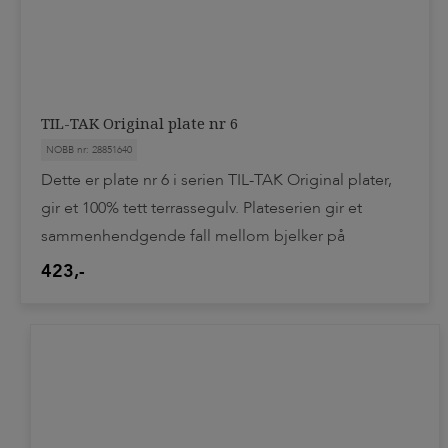
TIL-TAK Original plate nr 6
NOBB nr: 28851640
Dette er plate nr 6 i serien TIL-TAK Original plater,
gir et 100% tett terrassegulv. Plateserien gir et
sammenhendgende fall mellom bjelker på
terrassegulv, og leder vannet til en side. Platene
423,-
legges på bjelkelag med senteravstand 60cm. Alle
plateskjøter der to eller flere plater ligger direkte
på hverandre skal tettes med TIL-TAK
pakningsmasse slik monteringsveiledning
beskriver. Systemet er patentert.