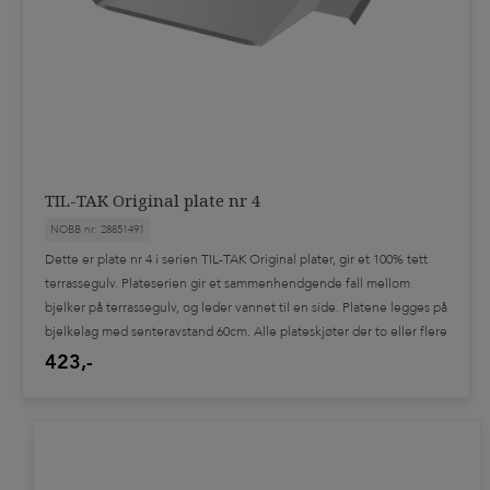
NAVN STIGENDE
NAVN FALLENDE
KATEGORI
BESLAG
VERKTØY
TIL-TAK Original plate nr 4
NOBB nr: 28851491
Dette er plate nr 4 i serien TIL-TAK Original plater, gir et 100% tett
PRIS
terrassegulv. Plateserien gir et sammenhendgende fall mellom
18 - 1247
bjelker på terrassegulv, og leder vannet til en side. Platene legges på
bjelkelag med senteravstand 60cm. Alle plateskjøter der to eller flere
plater ligger direkte på hverandre skal tettes med TIL-TAK
423,-
pakningsmasse slik monteringsveiledning beskriver. Systemet er
patentert.