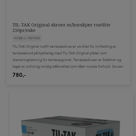
TIL-TAK Original skruer m/borskjær rustfrie
250pr/eske
NOBB nr: 54074652
TIL-TAK Original rustfri terrasseskrue er utviklet for innfesting av
terrassebord på bjelkelag med TIL-TAK Original plater som
dreneringsløsning for terrassegulvet. Terrasseskruen er 5x60mm og
laget av sollid og smidig stålkvalitet som tåler norske forhold. Skruen
er belagt med epoc for å unngå sverting av treverk rundt skruen.
780,-
Kommer i esker a 250stk.