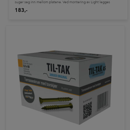
suger seg inn mellom platene. Ved montering av Light legges
pakningsmassen mellom treverket og plastprofilen. Pakningsmassen
183,-
er foruten dette godt egnet som feks. pakning mellom
karosserideler på biler/campingvogner ol. Produktene er listet i
databasen for byggevareprodukter som kan brukes i svanemerkede
bygninger.