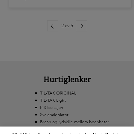
sertifisert. Kommer i esker a 250stk.
2 av 5
Hurtiglenker
TIL-TAK ORIGINAL
TIL-TAK Light
PIR Isolasjon
Svalehaleplater
Brann og lydskille mellom boenheter