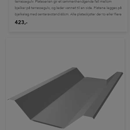
terrassegulv. Plateserien gir et sammenhendgende fall mellom
bjelker på terrassegulv, og leder vannet til en side. Platene legges på
bjelkelag med senteravstand 60cm. Alle plateskjøter der to eller flere
plater ligger direkte på hverandre skal tettes med TIL-TAK
423,-
pakningsmasse slik monteringsveiledning beskriver. Systemet er
patentert.