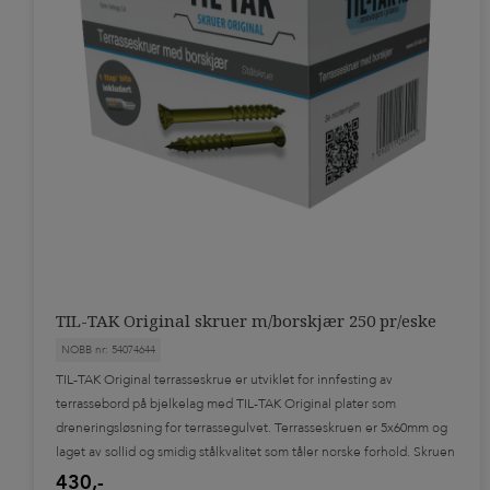
TIL-TAK Original skruer m/borskjær 250 pr/eske
NOBB nr: 54074644
TIL-TAK Original terrasseskrue er utviklet for innfesting av
terrassebord på bjelkelag med TIL-TAK Original plater som
dreneringsløsning for terrassegulvet. Terrasseskruen er 5x60mm og
laget av sollid og smidig stålkvalitet som tåler norske forhold. Skruen
er laget av karbonstål belagt med med sink og epoc. Belegget er C4
430,-