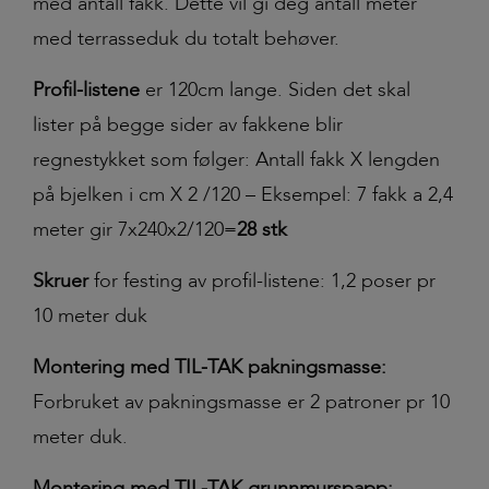
med antall fakk. Dette vil gi deg antall meter
med terrasseduk du totalt behøver.
Profil-listene
er 120cm lange. Siden det skal
lister på begge sider av fakkene blir
regnestykket som følger: Antall fakk X lengden
på bjelken i cm X 2 /120 –
Eksempel: 7 fakk a 2,4
meter gir 7x240x2/120=
28 stk
Skruer
for festing av profil-listene: 1,2 poser pr
10 meter duk
Montering med TIL-TAK pakningsmasse:
Forbruket av pakningsmasse er 2 patroner pr 10
meter duk.
Montering med TIL-TAK grunnmurspapp: