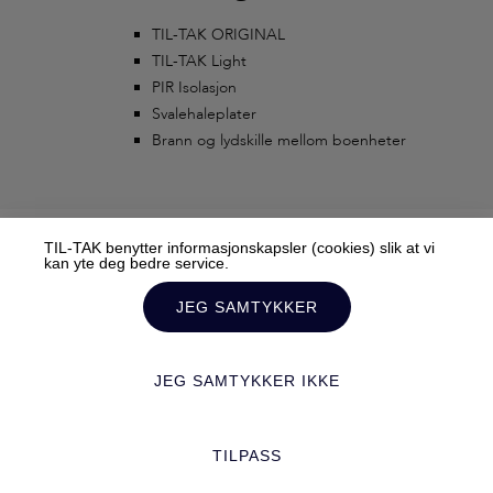
TIL-TAK ORIGINAL
TIL-TAK Light
PIR Isolasjon
Svalehaleplater
Brann og lydskille mellom boenheter
TIL-TAK benytter informasjonskapsler (cookies) slik at vi
kan yte deg bedre service.
JEG SAMTYKKER
© 2020 TIL-TAK AS ALL RIGHTS RESERVED TERMS AND
CONDITIONS
JEG SAMTYKKER IKKE
Mediebyrået Enklere Valg
TILRETTELAGT AV
TILPASS