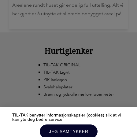
Arealene rundt huset gir endelig full uttelling. Alt vi
har gjort er å utnytte et allerede bebygget areal på
en bedre måte! Jørgen Lindland hadde tidligere en
fuktig hundegård på baksiden av huset sitt. Etter at
han bestemte seg for å bygge ut terrassen og
legge tett […]
Hurtiglenker
TIL-TAK ORIGINAL
TIL-TAK Light
PIR Isolasjon
Svalehaleplater
Brann og lydskille mellom boenheter
TIL-TAK benytter informasjonskapsler (cookies) slik at vi
kan yte deg bedre service.
JEG SAMTYKKER