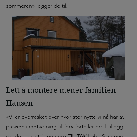
sommeren» legger de til.
Lett å montere mener familien
Hansen
«Vi er overrasket over hvor stor nytte vi nå har av
plassen i motsetning til før» forteller de. I tillegg
var det enkelt å montere TIL-TAK light. Sammen