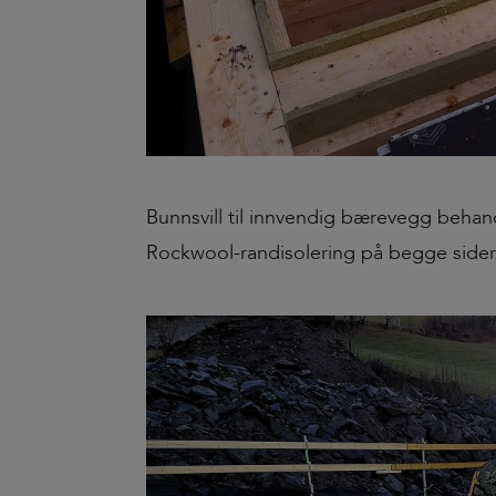
Bunnsvill til innvendig bærevegg beh
Rockwool-randisolering på begge sider