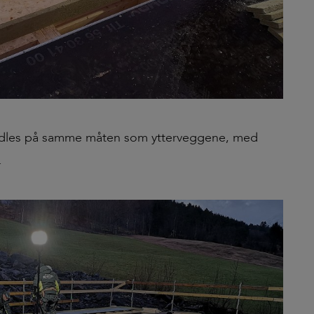
andles på samme måten som ytterveggene, med
.