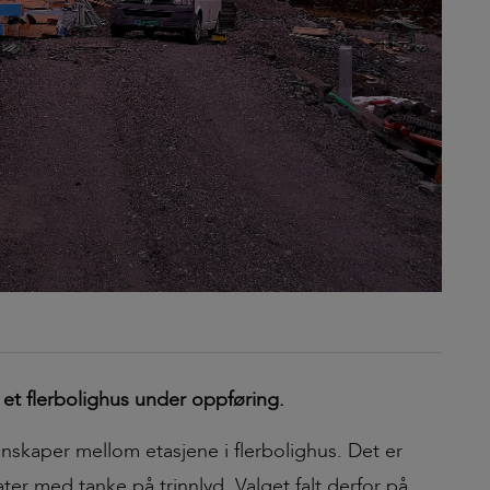
 et flerbolighus under oppføring.
enskaper mellom etasjene i flerbolighus. Det er
ter med tanke på trinnlyd. Valget falt derfor på