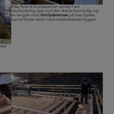
Etter først å ha plassert en remse med
randisolering opp mot den doble bunnsvilla, og
en lengde med
trinnlydsremser
på hver bjelke,
kunne første rekke med svalehaleplater legges.
 med