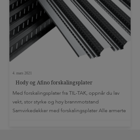
4. mars 2021
Hody og Afino forskalingsplater
Med forskalingsplater fra TIL-TAK, oppnår du lav
vekt, stor styrke og høy brannmotstand
Samvirkedekker med forskalingsplater Alle armerte
betongdekker er egentlig sam­virkedekker. Det vil si
at betongen opptar trykkspenninger i
konstruksjonen, mens armeringen opptar