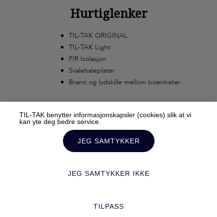
strekkspenninger. Heft mellom armering og
Hurtiglenker
betong samt armering­ens utforming med kammer,
gjør at disse materialene kan arbeide sammen, ­altså
TIL-TAK ORIGINAL
TIL-TAK Light
samvirke. Den […]
PIR Isolasjon
Svalehaleplater
Brann og lydskille mellom boenheter
TIL-TAK benytter informasjonskapsler (cookies) slik at vi
kan yte deg bedre service.
JEG SAMTYKKER
© 2020 TIL-TAK AS ALL RIGHTS RESERVED TERMS AND
JEG SAMTYKKER IKKE
CONDITIONS
Mediebyrået Enklere Valg
TILRETTELAGT AV
TILPASS