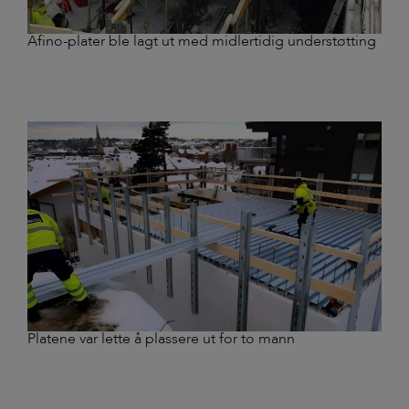
Afino-plater ble lagt ut med midlertidig understøtting
Platene var lette å plassere ut for to mann