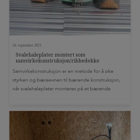
16. september 2021
Svalehaleplater montert som
samvirkekonstruksjon/ribbedekke
Samvirkekonstruksjon er en metode for å øke
styrken og bæreevnen til bærende konstruksjon,
når svalehaleplater monteres på et bærende
bjelkelag. Samvirkekonstruksjon med
svalehaleplater gir stivhet og lydisolering som et
200 mm tykt betonggulv Støpte gulv på
svalehaleplater som er festet til bjelkelaget, med
skruer eller spiker som binder sammen