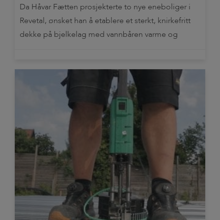
Da Håvar Fætten prosjekterte to nye eneboliger i
Revetal, ønsket han å etablere et sterkt, knirkefritt
dekke på bjelkelag med vannbåren varme og
betonggulv. Da falt valget på svalehaleplater festet
direkte på bjelkelaget, med spiker som forbinder
bjelker og betongdekke til en råsterk
ribbekonstruksjon. Håvar bygger 2 stk eneboliger
samtidig Festing av platene Man kan […]