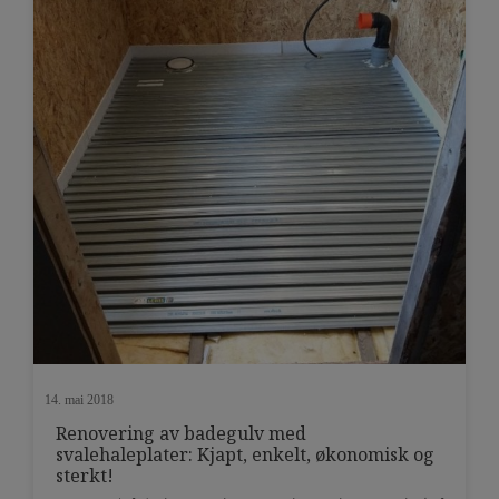
betongdekke og bjelkelag til èn enhet, […]
14. mai 2018
Renovering av badegulv med
svalehaleplater: Kjapt, enkelt, økonomisk og
sterkt!