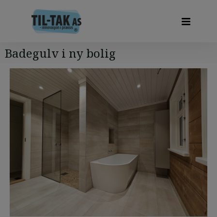
Badegulv i ny bolig