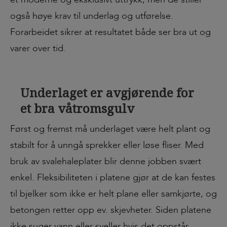
også høye krav til underlag og utførelse.
Forarbeidet sikrer at resultatet både ser bra ut og
varer over tid.
Underlaget er avgjørende for
et bra våtromsgulv
Først og fremst må underlaget være helt plant og
stabilt for å unngå sprekker eller løse fliser. Med
bruk av svalehaleplater blir denne jobben svært
enkel. Fleksibiliteten i platene gjør at de kan festes
til bjelker som ikke er helt plane eller samkjørte, og
betongen retter opp ev. skjevheter. Siden platene
ikke suger vann eller sveller hvis det oppstår