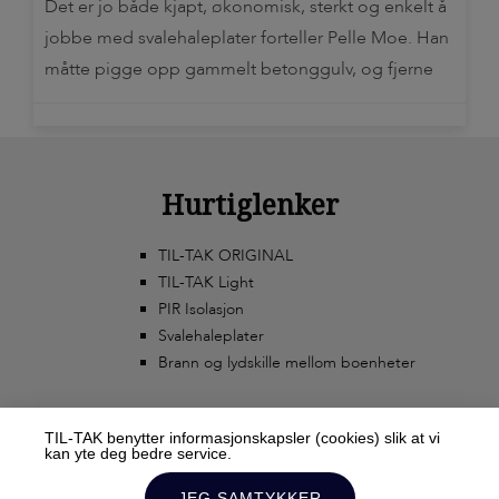
Det er jo både kjapt, økonomisk, sterkt og enkelt å
jobbe med svalehaleplater forteller Pelle Moe. Han
måtte pigge opp gammelt betonggulv, og fjerne
både gulvbord og bjelker med råte etter mange år
med fuktskader. Huset der badegulvet skulle byttes
ut er et bindingsverkshus fra 1937, med de
utfordringer det byr på. –Svalehaleplatene er
Hurtiglenker
fantastisk […]
TIL-TAK ORIGINAL
TIL-TAK Light
PIR Isolasjon
Svalehaleplater
Brann og lydskille mellom boenheter
TIL-TAK benytter informasjonskapsler (cookies) slik at vi
kan yte deg bedre service.
JEG SAMTYKKER