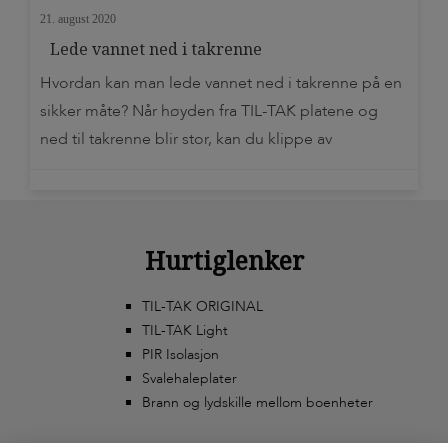
21. august 2020
Lede vannet ned i takrenne
Hvordan kan man lede vannet ned i takrenne på en
sikker måte? Når høyden fra TIL-TAK platene og
ned til takrenne blir stor, kan du klippe av
«vingene» ytterst på den dypeste platen, og brette
den ned mot takrenne. Denne løsningen stjeler litt
av den totale platelengden, og må beregnes,
måles, klippes og brettes før […]
Hurtiglenker
TIL-TAK ORIGINAL
TIL-TAK Light
PIR Isolasjon
Svalehaleplater
Brann og lydskille mellom boenheter