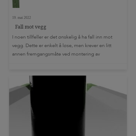
19. mai 2022
Fall mot vegg
I noen tillfeller er det ønskelig å ha fall inn mot
vegg. Dette er enkelt å løse, men krever en litt
annen fremgangsmåte ved montering av
produktene våre. TIL-TAK Light – fall inn mot vegg I
praksis så monteres alt som beskrevet i vår
monteringsanvisning, bare snudd 180 grader i
forhold til husveggen. Fliken på […]