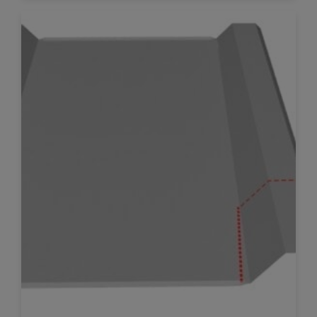
nedløpsrørets ytre diameter. Klipp så spor, ut til ytre
diameter av hullet. Klipp i en «stjerneformasjon»
slik bildet […]