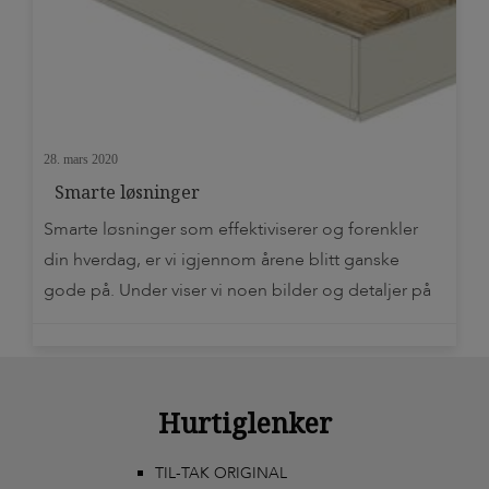
28. mars 2020
Smarte løsninger
Smarte løsninger som effektiviserer og forenkler
din hverdag, er vi igjennom årene blitt ganske
gode på. Under viser vi noen bilder og detaljer på
hvordan du kan gjøre en best mulig avslutning mot
husvegg, og mot takrenne og ytterkanter ved hjelp
av TIL-TAK grunnmurspapp og terrassebeslag. Når
du planlegger din nye uteplass under terrassen, er
Hurtiglenker
[…]
TIL-TAK ORIGINAL