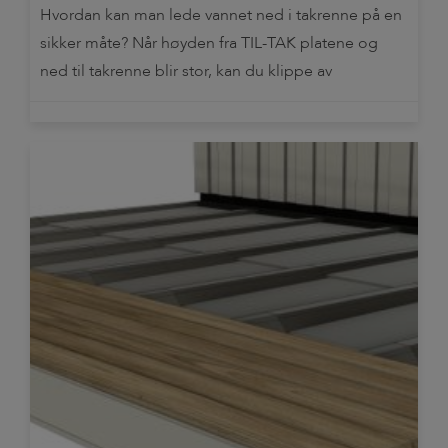
Hvordan kan man lede vannet ned i takrenne på en
sikker måte? Når høyden fra TIL-TAK platene og
ned til takrenne blir stor, kan du klippe av
«vingene» ytterst på den dypeste platen, og brette
den ned mot takrenne. Denne løsningen stjeler litt
av den totale platelengden, og må beregnes,
måles, klippes og brettes før […]