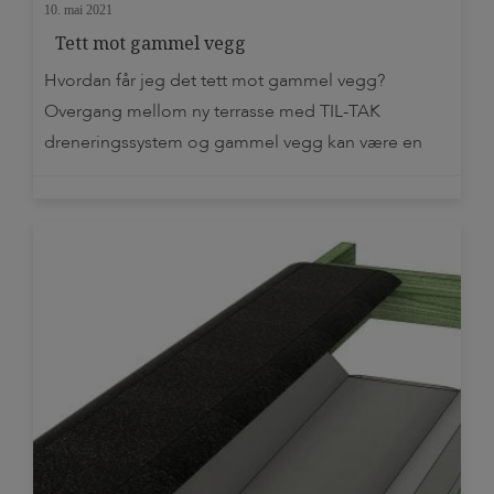
10. mai 2021
Tett mot gammel vegg
Hvordan får jeg det tett mot gammel vegg?
Overgang mellom ny terrasse med TIL-TAK
dreneringssystem og gammel vegg kan være en
utfordring. Noen terrasser er bare «klasket» rett på
den eksisterende fasaden på huset, og er dårlig
forankret i vegg. Ytterpanelen på huset burde vært
fjernet slik at kantbjelken forankres direkte i
veggkonstruksjonen, men slik […]