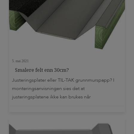
5. mai 2021
Smalere felt enn 30cm?
Justeringsplater eller TIL-TAK grunnmurspapp? I
monteringsanvisningen sies det at
justeringsplatene ikke kan brukes når
bjelkeavstander er mindre enn 30cm mellom
bjelkene. Det er flere faktorer som er avgjørende
for hvilken løsning som er den beste. I de aller
fleste tilfeller kan du bruke enten justeringsplater