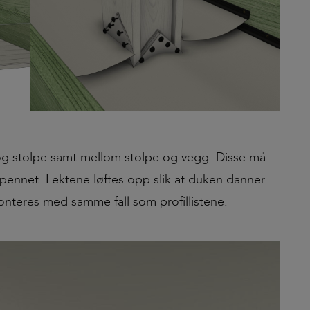
 og stolpe samt mellom stolpe og vegg. Disse må
e spennet. Lektene løftes opp slik at duken danner
onteres med samme fall som profillistene.