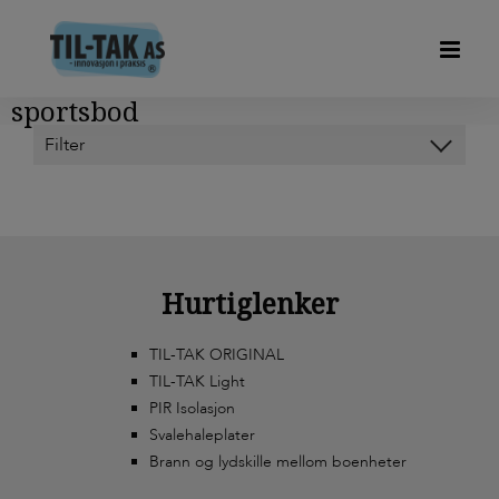
sportsbod
Kategorier
HODY FORSKALINGSPLATER
Hurtiglenker
OM OSS
OP-DECK
TIL-TAK ORIGINAL
TIL-TAK Light
PIR ISOLERING
PIR Isolasjon
Svalehaleplater
SVALEHALEPLATER DUOFOR
Brann og lydskille mellom boenheter
TIL-TAK LIGHT