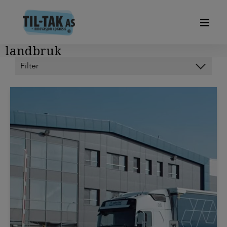
landbruk
Kategorier
HODY FORSKALINGSPLATER
OM OSS
OP-DECK
PIR ISOLERING
SVALEHALEPLATER DUOFOR
TIL-TAK LIGHT