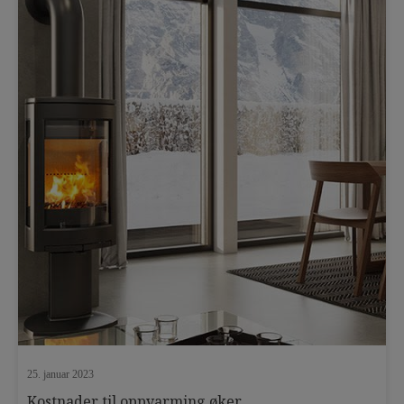
terrasseplater
tett terrasse
tett terrassegulv
TIL-TAK
TIL-TAK ansatt
TIL-TAK Light
TIL-TAK pakningsmasse
Tips og triks
tørt inngangsparti
trinnlyddemping
trykkfast isolering
undergulv
utekjøkken
uteplass
uterom
utestue
vedlikehold
25. januar 2023
Kostnader til oppvarming øker