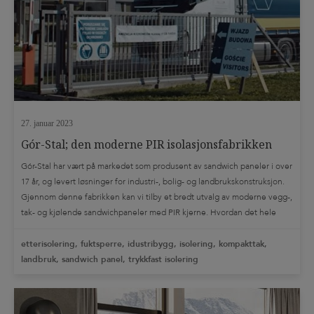
TIL-TAK ORIGINAL
Tags
betonggulv
bodplass
brannsikker isolasjon
brannskille
carport
dampsperre
damptett isolering
dreneringssystem
energieffektivisering
etasjeskille
etasjeskille mellom enheter
27. januar 2023
etterisolering
forskalingsplate
fuktsperre
grunnmurspapp
Gór-Stal; den moderne PIR isolasjonsfabrikken
gulvvarme
idustribygg
industribygg
innglassing
isolering
Gór-Stal har vært på markedet som produsent av sandwich paneler i over
17 år, og levert løsninger for industri-, bolig- og landbrukskonstruksjon.
isolert betongdekke
kantbeslag
kapilærkraft
kompakttak
Gjennom denne fabrikken kan vi tilby et bredt utvalg av moderne vegg-,
kudekke
landbruk
lett betong
lydgulv
Lydisolerende gulv
tak- og kjølende sandwichpaneler med PIR kjerne. Hvordan det hele
lydisolering
Nedløpsrør
pir isolering
plass støpt dekke
begynte med sandwichpaneler Gór-Stal ble etablert i Polen i 2003. Det
[…]
etterisolering, fuktsperre, idustribygg, isolering, kompakttak,
rådgivning
Rengjøring
renovere badegulv
renovere loft
landbruk, sandwich panel, trykkfast isolering
ribbedekke
sandwich panel
slipt betonggulv
spesialløsninger
sportsbod
stubbloftsleire
svalehaleplater
Takrenne
teknisk bistand
TERRASSE
terrassebeslag
terrasseduk