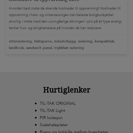
Hvordan best møte de økende kostnader til oppvarming? Kostnader til
oppvarming i høst- og vintersesongen kan belaste boligbudsjettet
alvorlig. I møte med den uunngåelige økningen i pris på all type energi,
tenker hus- og leilighetseiere på hvordan de kan redusere
oppvarmingskostnadene. Imidlertid vet ikke alle at hovedårsaken til
varmetap i huset er feil isolasjon av individuelle bygningselementer. Et
etterisolering, fuktsperre, industribygg, isolering, kompakttak,
faktum […]
landbruk, sandwich panel, trykkfast isolering
Hurtiglenker
TIL-TAK ORIGINAL
TIL-TAK Light
PIR Isolasjon
Svalehaleplater
Brann og lydskille mellom boenheter