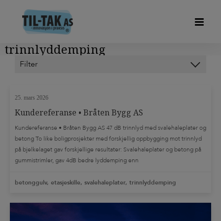
trinnlyddemping
Kategorier
25. mars 2026
HODY FORSKALINGSPLATER
Kundereferanse • Bråten Bygg AS
Kundereferanse • Bråten Bygg AS 47 dB trinnlyd med svalehaleplater og
OM OSS
betong To like boligprosjekter med forskjellig oppbygging mot trinnlyd
på bjelkelaget gav forskjellige resultater: Svalehaleplater og betong på
OP-DECK
gummistrimler, gav 4dB bedre lyddemping enn
sponplater/trinnlydplater/flytstøp. Det får stor betydning for de som skal
PIR ISOLERING
bo i leilighetene. Bringakerveien 1: 47 dB trinnlyd Mor Kristins vei: […]
betonggulv, etasjeskille, svalehaleplater, trinnlyddemping
SVALEHALEPLATER DUOFOR
TIL-TAK LIGHT