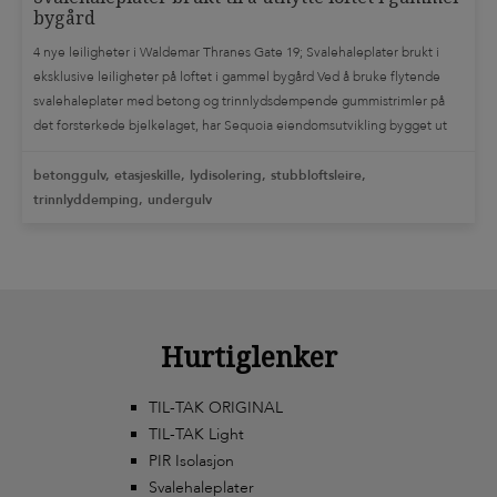
bygård
terrasseplater
tett terrasse
tett terrassegulv
TIL-TAK
4 nye leiligheter i Waldemar Thranes Gate 19; Svalehaleplater brukt i
TIL-TAK ansatt
TIL-TAK Light
TIL-TAK pakningsmasse
Tips og triks
eksklusive leiligheter på loftet i gammel bygård Ved å bruke flytende
svalehaleplater med betong og trinnlydsdempende gummistrimler på
tørt inngangsparti
trinnlyddemping
trykkfast isolering
undergulv
det forsterkede bjelkelaget, har Sequoia eiendomsutvikling bygget ut
utekjøkken
uteplass
uterom
utestue
vedlikehold
loftsetasjen i den gamle bygården på Sankthanshaugen i Oslo. De har
dermed kunnet utnytte loftet i den gamle […]
betonggulv, etasjeskille, lydisolering, stubbloftsleire,
trinnlyddemping, undergulv
Hurtiglenker
TIL-TAK ORIGINAL
TIL-TAK Light
PIR Isolasjon
Svalehaleplater