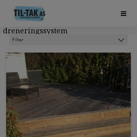
dreneringssystem
Kategorier
HODY FORSKALINGSPLATER
OM OSS
OP-DECK
PIR ISOLERING
SVALEHALEPLATER DUOFOR
TIL-TAK LIGHT