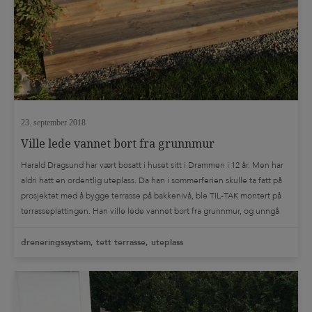
TIL-TAK ORIGINAL
Tags
betonggulv
bodplass
brannsikker isolasjon
brannskille
carport
dampsperre
damptett isolering
dreneringssystem
energieffektivisering
etasjeskille
etasjeskille mellom enheter
23. september 2018
etterisolering
forskalingsplate
fuktsperre
grunnmurspapp
Ville lede vannet bort fra grunnmur
gulvvarme
idustribygg
industribygg
innglassing
isolering
Harald Dragsund har vært bosatt i huset sitt i Drammen i 12 år. Men har
aldri hatt en ordentlig uteplass. Da han i sommerferien skulle ta fatt på
isolert betongdekke
kantbeslag
kapilærkraft
kompakttak
prosjektet med å bygge terrasse på bakkenivå, ble TIL-TAK montert på
kudekke
landbruk
lett betong
lydgulv
Lydisolerende gulv
terrasseplattingen. Han ville lede vannet bort fra grunnmur, og unngå
lydisolering
Nedløpsrør
pir isolering
plass støpt dekke
ugress opp mellom terrassebordene. Savnet en […]
dreneringssystem, tett terrasse, uteplass
rådgivning
Rengjøring
renovere badegulv
renovere loft
ribbedekke
sandwich panel
slipt betonggulv
spesialløsninger
sportsbod
stubbloftsleire
svalehaleplater
Takrenne
teknisk bistand
TERRASSE
terrassebeslag
terrasseduk