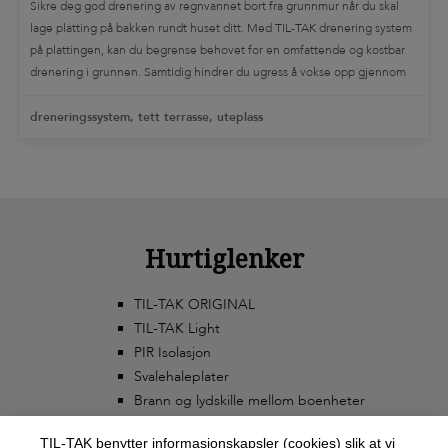
Sikre deg god drenering av regnvannet bort fra grunnmur når du skal
lage platting på bakken rundt huset ditt. Med TIL-TAK drenering system
på plattingen, kan du begrense behovet for en omfattende og kostbar
drenering i grunnen. Samtidig hindrer du ugress å vokse opp gjennom
terrassegulvet. Har du en fuktig kjeller? Kjeller rom som er […]
dreneringssystem, tett terrasse, uteplass
Hurtiglenker
TIL-TAK ORIGINAL
TIL-TAK Light
PIR Isolasjon
Svalehaleplater
Brann og lydskille mellom boenheter
TIL-TAK benytter informasjonskapsler (cookies) slik at vi