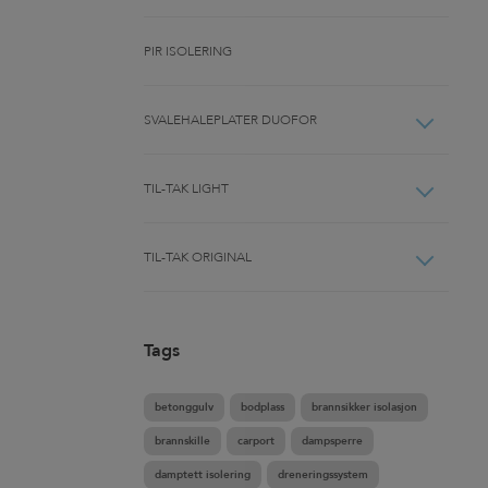
PIR ISOLERING
SVALEHALEPLATER DUOFOR
TIL-TAK LIGHT
TIL-TAK ORIGINAL
Tags
betonggulv
bodplass
brannsikker isolasjon
brannskille
carport
dampsperre
damptett isolering
dreneringssystem