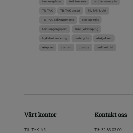
terrasseplater
tett terrasse
tett terrassegulv
TIL-TAK
TIL-TAK ansatt
TIL-TAK Light
TIL-TAK pakningsmasse
Tips og triks
tørt inngangsparti
trinnlyddemping
trykkfast isolering
undergulv
utekjøkken
uteplass
uterom
utestue
vedlikehold
Vårt kontor
Kontakt oss
TIL-TAK AS
Tlf: 32 83 03 00