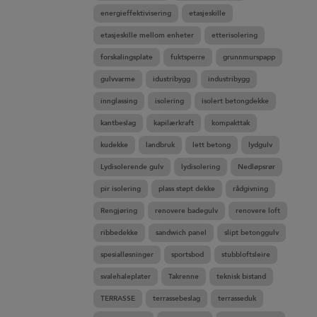
energieffektivisering
etasjeskille
etasjeskille mellom enheter
etterisolering
forskalingsplate
fuktsperre
grunnmurspapp
gulvvarme
idustribygg
industribygg
innglassing
isolering
isolert betongdekke
kantbeslag
kapilærkraft
kompakttak
kudekke
landbruk
lett betong
lydgulv
Lydisolerende gulv
lydisolering
Nedløpsrør
pir isolering
plass støpt dekke
rådgivning
Rengjøring
renovere badegulv
renovere loft
ribbedekke
sandwich panel
slipt betonggulv
spesialløsninger
sportsbod
stubbloftsleire
svalehaleplater
Takrenne
teknisk bistand
TERRASSE
terrassebeslag
terrasseduk