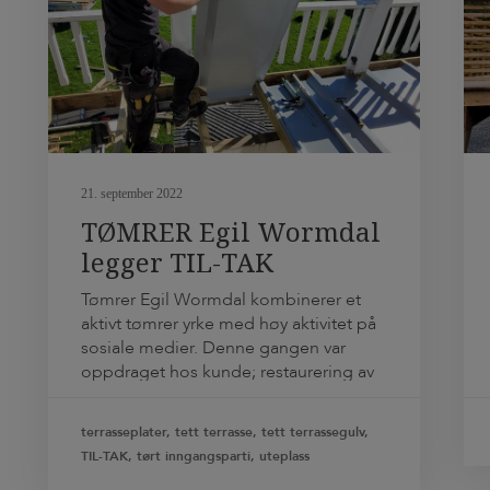
21. september 2022
TØMRER Egil Wormdal
legger TIL-TAK
Original
Tømrer Egil Wormdal kombinerer et
dreneringssystem for
aktivt tømrer yrke med høy aktivitet på
første gang
sosiale medier. Denne gangen var
oppdraget hos kunde; restaurering av
en gammel terrasse, med
dreneringsløsning mellom bjelkene. Til
terrasseplater, tett terrasse, tett terrassegulv,
dette formålet ble TIL-TAK Original
TIL-TAK, tørt inngangsparti, uteplass
terrasseplater med innbygget fall testet