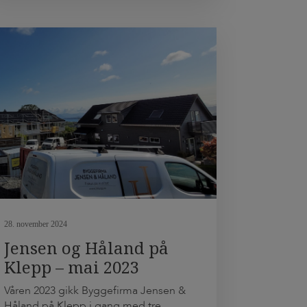
løser du dette. Med et enkelt
knekkeverktøy har du nå gjenopprettet
platens opprinnelige funksjon. Om
denne operasjonen utføres nøyaktig
og kontrollert, blir […]
28. november 2024
Jensen og Håland på
Klepp – mai 2023
Våren 2023 gikk Byggefirma Jensen &
Håland på Klepp i gang med tre