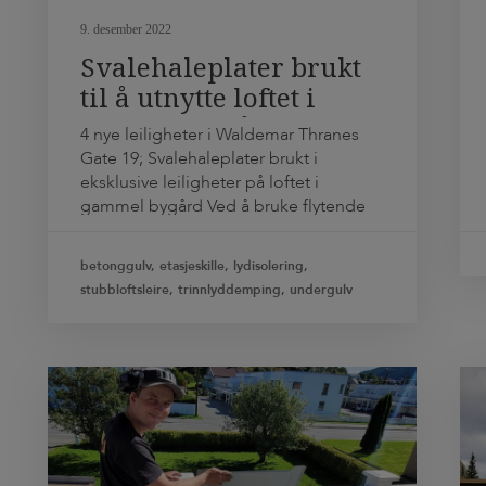
9. desember 2022
Svalehaleplater brukt
til å utnytte loftet i
gammel bygård
4 nye leiligheter i Waldemar Thranes
Gate 19; Svalehaleplater brukt i
eksklusive leiligheter på loftet i
gammel bygård Ved å bruke flytende
svalehaleplater med betong og
trinnlydsdempende gummistrimler på
betonggulv, etasjeskille, lydisolering,
det forsterkede bjelkelaget, har
stubbloftsleire, trinnlyddemping, undergulv
Sequoia eiendomsutvikling bygget ut
loftsetasjen i den gamle bygården på
Sankthanshaugen i Oslo. De har
dermed kunnet utnytte loftet i den
gamle […]