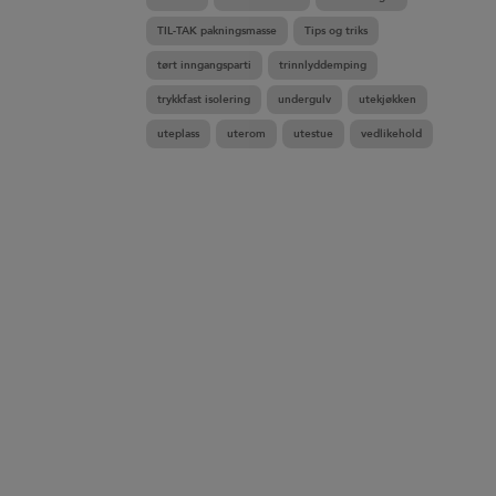
TIL-TAK pakningsmasse
Tips og triks
tørt inngangsparti
trinnlyddemping
trykkfast isolering
undergulv
utekjøkken
uteplass
uterom
utestue
vedlikehold