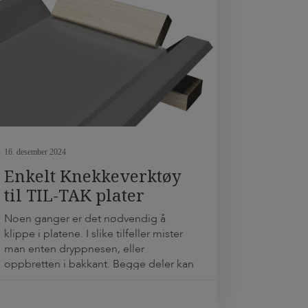
16. desember 2024
Enkelt Knekkeverktøy
til TIL-TAK plater
Noen ganger er det nødvendig å
klippe i platene. I slike tilfeller mister
man enten dryppnesen, eller
oppbretten i bakkant. Begge deler kan
nokså enkelt gjenopprettes. Ved hjelp
av et ganske enkelt knekkeverktøy,