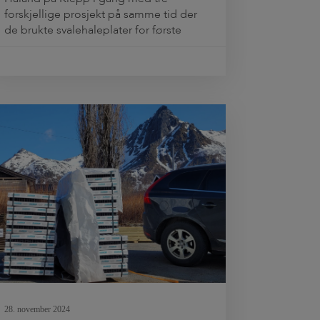
forskjellige prosjekt på samme tid der
de brukte svalehaleplater for første
gang. Siden har Jensen & Håland holdt
seg til svalehaleplater når de skal lage
sollide plattformgulv på bjelkelag
både på nybygg og til
renoveringsprosjekter. Enebolig med
vannbåren gulvvarme og slipt betong
[…]
28. november 2024