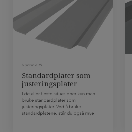
6. januar 2025
Standardplater som
justeringsplater
I de aller fleste situasjoner kan man
bruke standardplater som
justeringsplater. Ved å bruke
standardplatene, står du også mye
friere. Du kan veldig enkelt bruke disse
både på høyre og på venstre side av