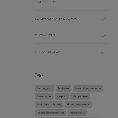
PIR ISOLERING
SVALEHALEPLATER DUOFOR
TIL-TAK LIGHT
TIL-TAK ORIGINAL
Tags
betonggulv
bodplass
brannsikker isolasjon
brannskille
carport
dampsperre
damptett isolering
dreneringssystem
energieffektivisering
etasjeskille