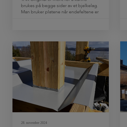
brukes på begge sider av et bjelkelag.
Man bruker platene når endefeltene er
smalere enn cc-60 cm. Denne
artikkelen beskriver fremgangsmåten,
enten justeringsplatene skal brukes på
den ene eller den andre side av
terrassen. Det finnes en utførlig
monteringsanvisning, som vi anbefaler
å lese. […]
28. november 2024