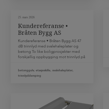
ut for å kombinere nytt terrassedekke
med tørt og nyttbart areal under
terrassen. I det […]
25. mars 2026
Kundereferanse •
Bråten Bygg AS
Kundereferanse • Bråten Bygg AS 47
dB trinnlyd med svalehaleplater og
betong To like boligprosjekter med
forskjellig oppbygging mot trinnlyd på
bjelkelaget gav forskjellige resultater:
Svalehaleplater og betong på
betonggulv, etasjeskille, svalehaleplater,
gummistrimler, gav 4dB bedre
trinnlyddemping
lyddemping enn
sponplater/trinnlydplater/flytstøp. Det
får stor betydning for de som skal bo i
leilighetene. Bringakerveien 1: 47 dB
trinnlyd Mor Kristins vei: […]