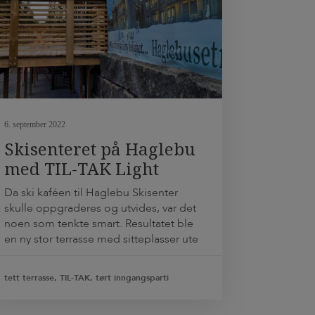
6. september 2022
Skisenteret på Haglebu
med TIL-TAK Light
terrasseduk
Da ski kaféen til Haglebu Skisenter
skulle oppgraderes og utvides, var det
noen som tenkte smart. Resultatet ble
en ny stor terrasse med sitteplasser ute
i solen men også en dobbel funksjon.
Med TIL-TAK Light terrassduk mellom
tett terrasse, TIL-TAK, tørt inngangsparti
bjelkene, og TIL-TAK grunnmurspapp
på bjelkelaget, fikk hele arealet under