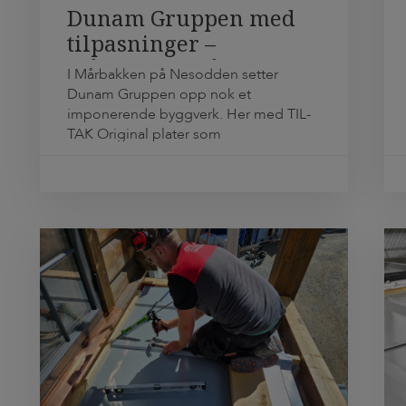
Dunam Gruppen med
tilpasninger –
Mårbakken på
I Mårbakken på Nesodden setter
Nesodden
Dunam Gruppen opp nok et
imponerende byggverk. Her med TIL-
TAK Original plater som
dreneringssystem for å lede overvann
fra terrassedekke til takrenne i
ytterkant. TIL-TAK platene med
innbygget fall er standardiserte
produkter som er lagervare i
byggevarehusene, men som takler de
aller fleste utfordringer. Det blir også
noen ganger behov […]