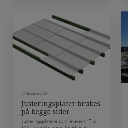
terrassen. I begge tilfeller klippes det
vekk, og tilpasses mot den ytterste
bjelken. Det skal ved bruk av
standardplater som justeringsplater […]
10. desember 2024
Justeringsplater brukes
på begge sider
Justeringsplatene som leveres til TIL-
TAK Original er ment for å kunne