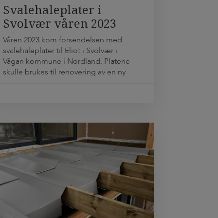
Svalehaleplater i
Svolvær våren 2023
Våren 2023 kom forsendelsen med
svalehaleplater til Eliot i Svolvær i
Vågan kommune i Nordland. Platene
skulle brukes til renovering av en ny
anskaffet eldre bolig. Eliot fjernet alt
utenom bjelkelaget, ytterveggene og
taket på det gamle huset. For å styrke
det gamle bjelkelaget og samtidig få
installert vannbåren varme i gulvet, ble
svalehaleplater den optimale
løsningen […]