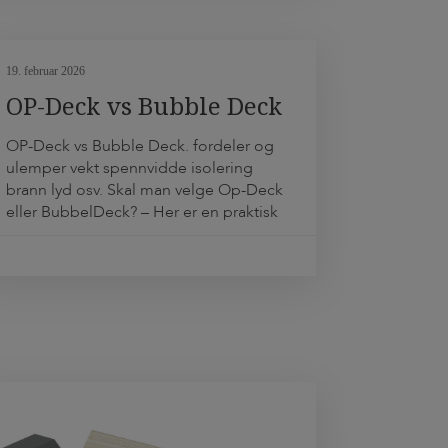
den store terrassen ny bruksverdi.
Skisenteret fikk et […]
19. februar 2026
OP-Deck vs Bubble Deck
OP-Deck vs Bubble Deck. fordeler og
ulemper vekt spennvidde isolering
brann lyd osv. Skal man velge Op-Deck
eller BubbelDeck? – Her er en praktisk
sammenligning av OP-
Deck og Bubble-Deck med fokus
på vekt, spennvidde, isolering og
brann, lyd, byggehøyde og utførelse.
Kort fortalt Sammenligning
(fordeler/ulemper) 1) Vekt / egenlast
OP-Deck BubbleDeck
Tommelregel: Hvis prosjektet primært
“straffes” av egenlast, har OP-deck en
tydelig […]