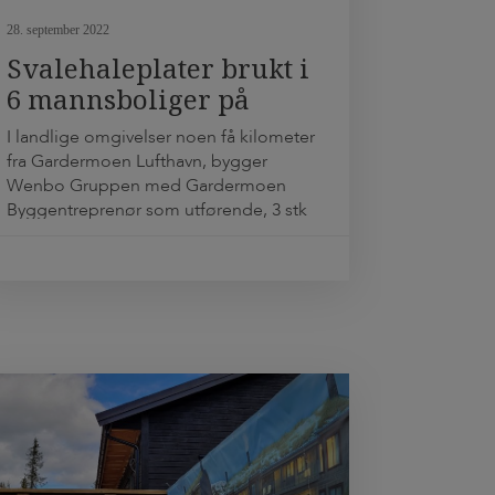
28. september 2022
Svalehaleplater brukt i
6 mannsboliger på
Nannestad
I landlige omgivelser noen få kilometer
fra Gardermoen Lufthavn, bygger
Wenbo Gruppen med Gardermoen
Byggentreprenør som utførende, 3 stk
6 mannsboliger med garasjeanlegg i
kjeller. Dette er bare 3 av 6 slike
flermannsboliger som skal opp på
dette feltet. For første gang tester de
ut en helt ny måte å bygge lydgulv på
bjelkelag; De […]