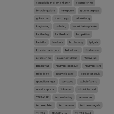
etasjeskille mellom enheter
etterisolering
forskalingsplate
fuktsperre
grunnmurspapp
gulvvarme
idustribygg
industribygg
innglassing
isolering
isolert betongdekke
kantbeslag
kapilærkraft
kompakttak
kudekke
landbruk
lett betong
lydgulv
Lydisolerende gulv
lydisolering
Nedløpsrør
pir isolering
plass støpt dekke
rådgivning
Rengjøring
renovere badegulv
renovere loft
ribbedekke
sandwich panel
slipt betonggulv
spesialløsninger
sportsbod
stubbloftsleire
svalehaleplater
Takrenne
teknisk bistand
TERRASSE
terrassebeslag
terrasseduk
terrasseplater
tett terrasse
tett terrassegulv
TIL-TAK
TIL-TAK ansatt
TIL-TAK Light