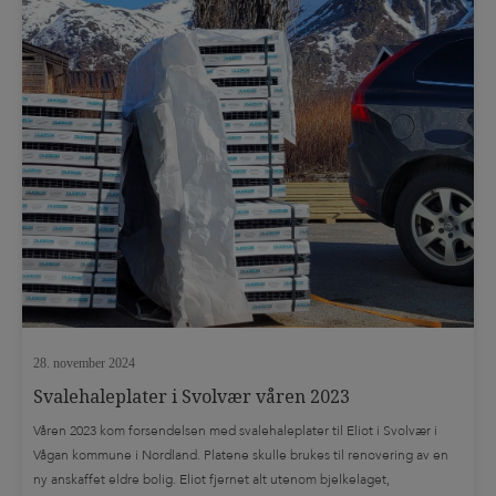
28. november 2024
Svalehaleplater i Svolvær våren 2023
Våren 2023 kom forsendelsen med svalehaleplater til Eliot i Svolvær i
Vågan kommune i Nordland. Platene skulle brukes til renovering av en
ny anskaffet eldre bolig. Eliot fjernet alt utenom bjelkelaget,