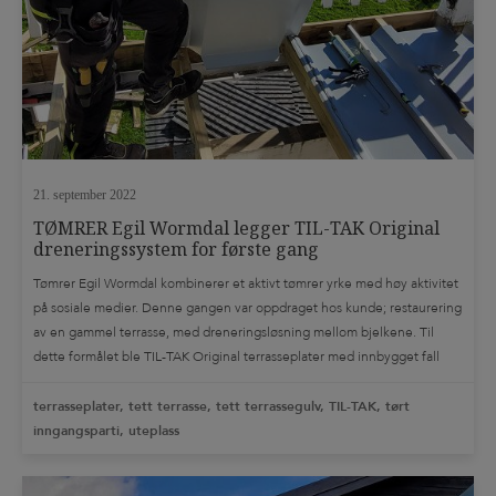
21. september 2022
TØMRER Egil Wormdal legger TIL-TAK Original
dreneringssystem for første gang
Tømrer Egil Wormdal kombinerer et aktivt tømrer yrke med høy aktivitet
på sosiale medier. Denne gangen var oppdraget hos kunde; restaurering
av en gammel terrasse, med dreneringsløsning mellom bjelkene. Til
dette formålet ble TIL-TAK Original terrasseplater med innbygget fall
testet ut for å kombinere nytt terrassedekke med tørt og nyttbart areal
under terrassen. I det […]
terrasseplater, tett terrasse, tett terrassegulv, TIL-TAK, tørt
inngangsparti, uteplass