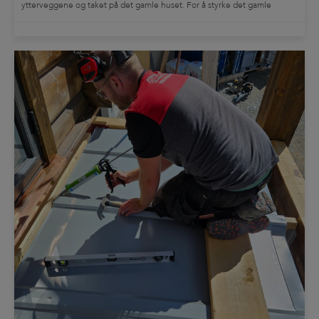
ytterveggene og taket på det gamle huset. For å styrke det gamle
bjelkelaget og samtidig få installert vannbåren varme i gulvet, ble
svalehaleplater den optimale løsningen […]