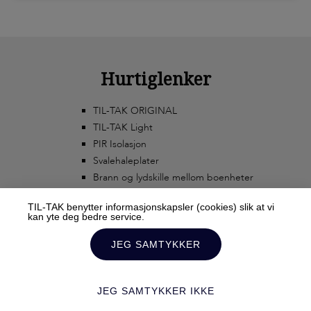
Hurtiglenker
TIL-TAK ORIGINAL
TIL-TAK Light
PIR Isolasjon
Svalehaleplater
Brann og lydskille mellom boenheter
TIL-TAK benytter informasjonskapsler (cookies) slik at vi
kan yte deg bedre service.
JEG SAMTYKKER
JEG SAMTYKKER IKKE
© 2020 TIL-TAK AS ALL RIGHTS RESERVED TERMS AND CONDITIONS