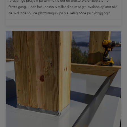
forskjellige prosjekt på samme tid der de brukte svalehaleplater for
første gang. Siden har Jensen & Håland holdt seg til svalehaleplater når
de skal lage sollide plattformgulv på bjelkelag både på nybygg og til
renoveringsprosjekter. Enebolig med vannbåren gulvvarme og slipt
betong […]