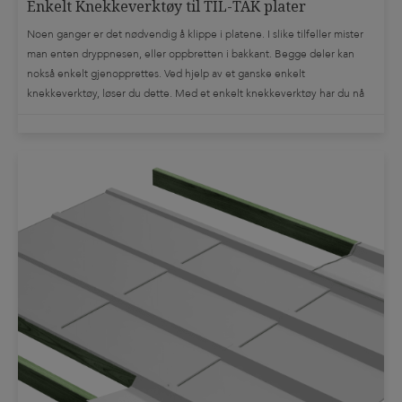
Enkelt Knekkeverktøy til TIL-TAK plater
Noen ganger er det nødvendig å klippe i platene. I slike tilfeller mister
man enten dryppnesen, eller oppbretten i bakkant. Begge deler kan
nokså enkelt gjenopprettes. Ved hjelp av et ganske enkelt
knekkeverktøy, løser du dette. Med et enkelt knekkeverktøy har du nå
gjenopprettet platens opprinnelige funksjon. Om denne operasjonen
utføres nøyaktig og kontrollert, blir […]