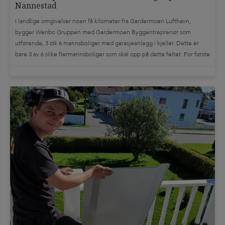
Nannestad
I landlige omgivelser noen få kilometer fra Gardermoen Lufthavn,
bygger Wenbo Gruppen med Gardermoen Byggentreprenør som
utførende, 3 stk 6 mannsboliger med garasjeanlegg i kjeller. Dette er
bare 3 av 6 slike flermannsboliger som skal opp på dette feltet. For første
gang tester de ut en helt ny måte å bygge lydgulv på bjelkelag; De […]