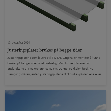
10. desember 2024
Justeringsplater brukes på begge sider
Justeringsplatene som leveres til TIL-TAK Original er ment for å kunne
brukes på begge sider av et bjelkelag. Man bruker platene når
endefeltene er smalere enn cc-60 cm. Denne artikkelen beskriver
fremgangsmåten, enten justeringsplatene skal brukes på den ene eller
den andre side av terrassen. Det finnes en utførlig monteringsanvisning,
som vi anbefaler å lese. […]