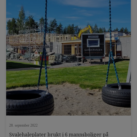
terrasseplater
tett terrasse
tett terrassegulv
TIL-TAK
TIL-TAK ansatt
TIL-TAK Light
TIL-TAK pakningsmasse
Tips og triks
tørt inngangsparti
trinnlyddemping
trykkfast isolering
undergulv
utekjøkken
uteplass
uterom
utestue
vedlikehold
28. september 2022
Svalehaleplater brukt i 6 mannsboliger på