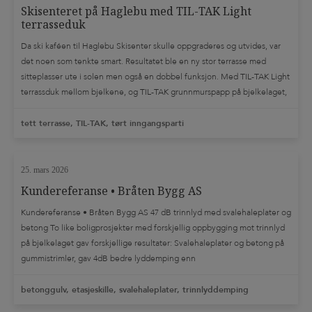
Skisenteret på Haglebu med TIL-TAK Light
terrasseduk
Da ski kaféen til Haglebu Skisenter skulle oppgraderes og utvides, var
det noen som tenkte smart. Resultatet ble en ny stor terrasse med
sitteplasser ute i solen men også en dobbel funksjon. Med TIL-TAK Light
terrassduk mellom bjelkene, og TIL-TAK grunnmurspapp på bjelkelaget,
fikk hele arealet under den store terrassen ny bruksverdi. Skisenteret
fikk et […]
tett terrasse, TIL-TAK, tørt inngangsparti
25. mars 2026
Kundereferanse • Bråten Bygg AS
Kundereferanse • Bråten Bygg AS 47 dB trinnlyd med svalehaleplater og
betong To like boligprosjekter med forskjellig oppbygging mot trinnlyd
på bjelkelaget gav forskjellige resultater: Svalehaleplater og betong på
gummistrimler, gav 4dB bedre lyddemping enn
sponplater/trinnlydplater/flytstøp. Det får stor betydning for de som skal
bo i leilighetene. Bringakerveien 1: 47 dB trinnlyd Mor Kristins vei: […]
betonggulv, etasjeskille, svalehaleplater, trinnlyddemping