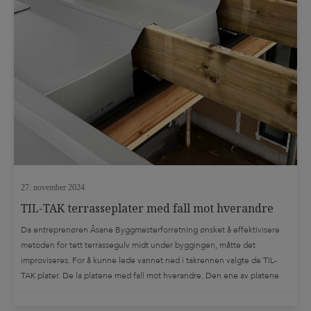
27. november 2024
TIL-TAK terrasseplater med fall mot hverandre
Da entreprenøren Åsane Byggmesterforretning ønsket å effektivisere
metoden for tett terrassegulv midt under byggingen, måtte det
improviseres. For å kunne lede vannet ned i takrennen valgte de TIL-
TAK plater. De la platene med fall mot hverandre. Den ene av platene
fikk klippet av kantene, og brettet platebunn rett ned i takrennen. Åsane
Byggmesterforretning sørger på […]