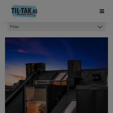
Kategorier
HODY FORSKALINGSPLATER
OM OSS
OP-DECK
PIR ISOLERING
SVALEHALEPLATER DUOFOR
TIL-TAK LIGHT