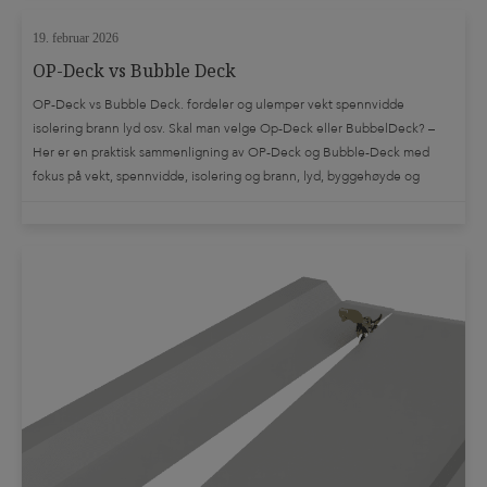
19. februar 2026
OP-Deck vs Bubble Deck
OP-Deck vs Bubble Deck. fordeler og ulemper vekt spennvidde
isolering brann lyd osv. Skal man velge Op-Deck eller BubbelDeck? –
Her er en praktisk sammenligning av OP-Deck og Bubble-Deck med
fokus på vekt, spennvidde, isolering og brann, lyd, byggehøyde og
utførelse. Kort fortalt Sammenligning (fordeler/ulemper) 1) Vekt /
egenlast OP-Deck BubbleDeck Tommelregel: Hvis prosjektet primært
“straffes” av egenlast, har OP-deck en tydelig […]