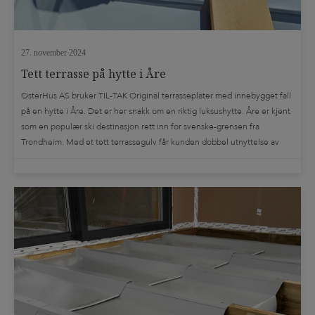
27. november 2024
Tett terrasse på hytte i Åre
ØsterHus AS bruker TIL-TAK Original terrasseplater med innebygget fall
på en hytte i Åre. Det er her snakk om en riktig luksushytte. Åre er kjent
som en populær ski destinasjon rett inn for svenske-grensen fra
Trondheim. Med et tett terrassegulv får kunden dobbel utnyttelse av
bebygget areal. De kan dermed glede seg over et ekstra […]