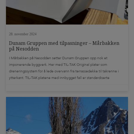
28. november 2024
Dunam Gruppen med tilpasninger – Mårbakken
på Nesodden
I Mårbakken på Nesodden setter Dunam Gruppen opp nok et
imponerende byggverk. Her med TIL-TAK Original plater som
dreneringssystem for å lede overvann fra terrassedekke til takrenne i
ytterkant. TIL-TAK platene med innbygget fall er standardiserte
produkter som er lagervare i byggevarehusene, men som takler de aller
fleste utfordringer. Det blir også noen ganger behov […]