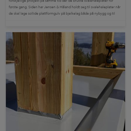
forskjellige prosjekt på samme tid der de brukte svalehaleplater for
første gang. Siden har Jensen & Håland holdt seg til svalehaleplater når
de skal lage sollide plattformgulv på bjelkelag både på nybygg og til
renoveringsprosjekter. Enebolig med vannbåren gulvvarme og slipt
betong […]