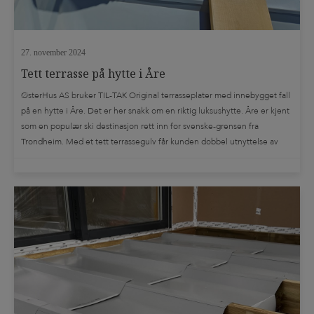
27. november 2024
Tett terrasse på hytte i Åre
ØsterHus AS bruker TIL-TAK Original terrasseplater med innebygget fall
på en hytte i Åre. Det er her snakk om en riktig luksushytte. Åre er kjent
som en populær ski destinasjon rett inn for svenske-grensen fra
Trondheim. Med et tett terrassegulv får kunden dobbel utnyttelse av
bebygget areal. De kan dermed glede seg over et ekstra […]