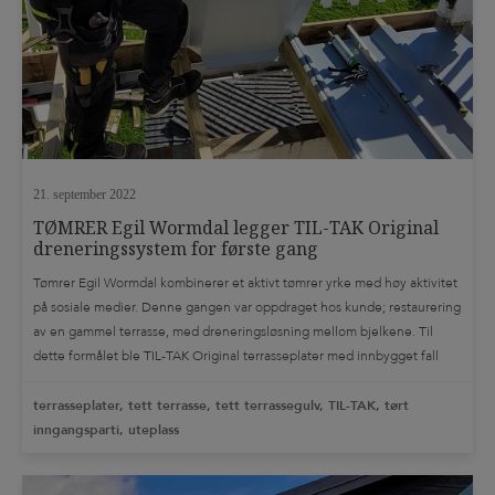
21. september 2022
TØMRER Egil Wormdal legger TIL-TAK Original
dreneringssystem for første gang
Tømrer Egil Wormdal kombinerer et aktivt tømrer yrke med høy aktivitet
på sosiale medier. Denne gangen var oppdraget hos kunde; restaurering
av en gammel terrasse, med dreneringsløsning mellom bjelkene. Til
dette formålet ble TIL-TAK Original terrasseplater med innbygget fall
testet ut for å kombinere nytt terrassedekke med tørt og nyttbart areal
under terrassen. I det […]
terrasseplater, tett terrasse, tett terrassegulv, TIL-TAK, tørt
inngangsparti, uteplass