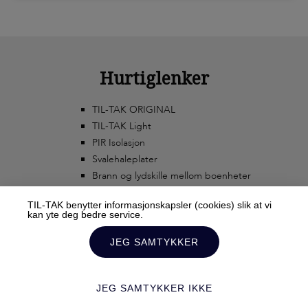
Hurtiglenker
TIL-TAK ORIGINAL
TIL-TAK Light
PIR Isolasjon
Svalehaleplater
Brann og lydskille mellom boenheter
TIL-TAK benytter informasjonskapsler (cookies) slik at vi
kan yte deg bedre service.
JEG SAMTYKKER
JEG SAMTYKKER IKKE
© 2020 TIL-TAK AS ALL RIGHTS RESERVED TERMS AND CONDITIONS