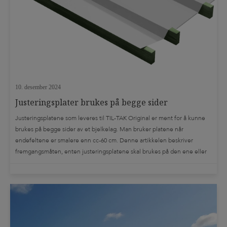
10. desember 2024
Justeringsplater brukes på begge sider
Justeringsplatene som leveres til TIL-TAK Original er ment for å kunne
brukes på begge sider av et bjelkelag. Man bruker platene når
endefeltene er smalere enn cc-60 cm. Denne artikkelen beskriver
fremgangsmåten, enten justeringsplatene skal brukes på den ene eller
den andre side av terrassen. Det finnes en utførlig monteringsanvisning,
som vi anbefaler å lese. […]