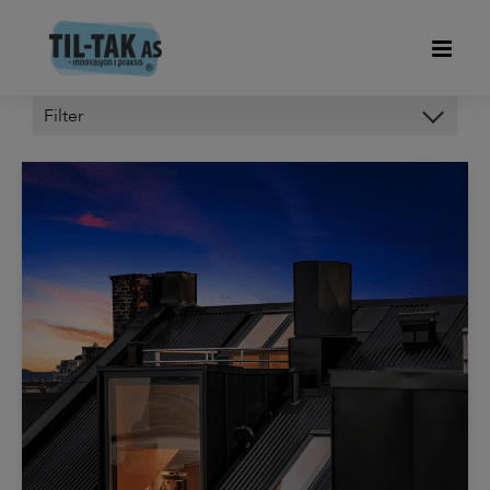
Kategorier
HODY FORSKALINGSPLATER
OM OSS
OP-DECK
PIR ISOLERING
SVALEHALEPLATER DUOFOR
TIL-TAK LIGHT