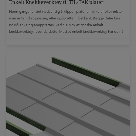
Enkelt Knekkeverktøy til TIL-TAK plater
Noen ganger er det nødvendig å klippe i platene. I slike tilfeller mister
man enten dryppnesen, eller oppbretten i bakkant. Begge deler kan
nokså enkelt gjenopprettes. Ved hjelp av et ganske enkelt
knekkeverktøy, løser du dette. Med et enkelt knekkeverktøy har du nå
gjenopprettet platens opprinnelige funksjon. Om denne operasjonen
utføres nøyaktig og kontrollert, blir […]