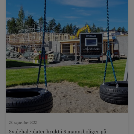
terrasseplater
tett terrasse
tett terrassegulv
TIL-TAK
TIL-TAK ansatt
TIL-TAK Light
TIL-TAK pakningsmasse
Tips og triks
tørt inngangsparti
trinnlyddemping
trykkfast isolering
undergulv
utekjøkken
uteplass
uterom
utestue
vedlikehold
28. september 2022
Svalehaleplater brukt i 6 mannsboliger på