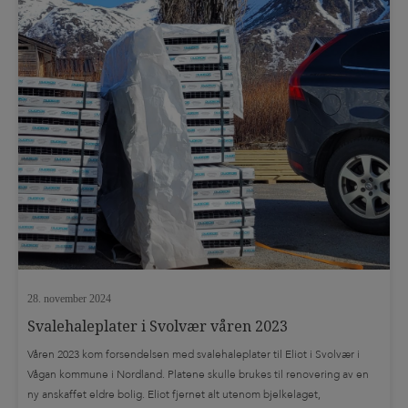
28. november 2024
Svalehaleplater i Svolvær våren 2023
Våren 2023 kom forsendelsen med svalehaleplater til Eliot i Svolvær i
Vågan kommune i Nordland. Platene skulle brukes til renovering av en
ny anskaffet eldre bolig. Eliot fjernet alt utenom bjelkelaget,