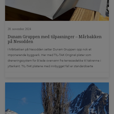
28. november 2024
Dunam Gruppen med tilpasninger – Mårbakken
på Nesodden
I Mårbakken på Nesodden setter Dunam Gruppen opp nok et
imponerende byggverk. Her med TIL-TAK Original plater som
dreneringssystem for å lede overvann fra terrassedekke til takrenne i
ytterkant. TIL-TAK platene med innbygget fall er standardiserte
produkter som er lagervare i byggevarehusene, men som takler de aller
fleste utfordringer. Det blir også noen ganger behov […]