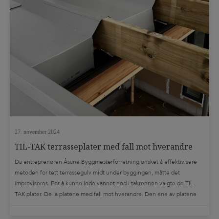
27. november 2024
TIL-TAK terrasseplater med fall mot hverandre
Da entreprenøren Åsane Byggmesterforretning ønsket å effektivisere
metoden for tett terrassegulv midt under byggingen, måtte det
improviseres. For å kunne lede vannet ned i takrennen valgte de TIL-
TAK plater. De la platene med fall mot hverandre. Den ene av platene
fikk klippet av kantene, og brettet platebunn rett ned i takrennen. Åsane
Byggmesterforretning sørger på […]