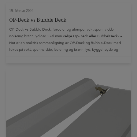
19. februar 2026
OP-Deck vs Bubble Deck
OP-Deck vs Bubble Deck. fordeler og ulemper vekt spennvidde
isolering brann lyd osv. Skal man velge Op-Deck eller BubbelDeck? –
Her er en praktisk sammenligning av OP-Deck og Bubble-Deck med
fokus på vekt, spennvidde, isolering og brann, lyd, byggehøyde og
utførelse. Kort fortalt Sammenligning (fordeler/ulemper) 1) Vekt /
egenlast OP-Deck BubbleDeck Tommelregel: Hvis prosjektet primært
“straffes” av egenlast, har OP-deck en tydelig […]