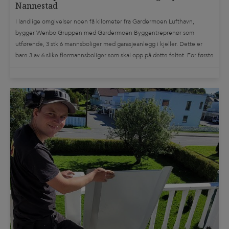
Nannestad
I landlige omgivelser noen få kilometer fra Gardermoen Lufthavn,
bygger Wenbo Gruppen med Gardermoen Byggentreprenør som
utførende, 3 stk 6 mannsboliger med garasjeanlegg i kjeller. Dette er
bare 3 av 6 slike flermannsboliger som skal opp på dette feltet. For første
gang tester de ut en helt ny måte å bygge lydgulv på bjelkelag; De […]