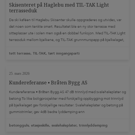
Skisenteret på Haglebu med TIL-TAK Light
terrasseduk
Da ski kaféen til Haglebu Skisenter skulle oppgraderes og utvides, var
det noen som tenkte smart. Resultatet ble en ny stor terrasse med
sitteplasser ute i solen men også en dobbel funksjon. Med TIL-TAK Light
terrassduk mellom bjelkene, og TIL-TAK grunnmurspapp på bjelkelaget,
fikk hele arealet under den store terrassen ny bruksverdi. Skisenteret
fikk et […]
tett terrasse, TIL-TAK, tørt inngangsparti
25. mars 2026
Kundereferanse • Bråten Bygg AS
Kundereferanse • Bråten Bygg AS 47 dB trinnlyd med svalehaleplater og
betong To like boligprosjekter med forskjellig oppbygging mot trinnlyd
på bjelkelaget gav forskjellige resultater: Svalehaleplater og betong på
gummistrimler, gav 4dB bedre lyddemping enn
sponplater/trinnlydplater/flytstøp. Det får stor betydning for de som skal
bo i leilighetene. Bringakerveien 1: 47 dB trinnlyd Mor Kristins vei: […]
betonggulv, etasjeskille, svalehaleplater, trinnlyddemping