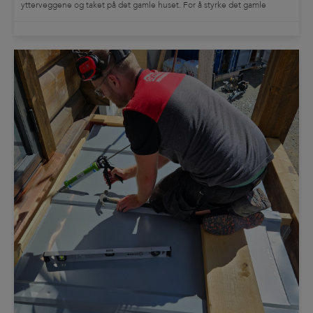
ytterveggene og taket på det gamle huset. For å styrke det gamle
bjelkelaget og samtidig få installert vannbåren varme i gulvet, ble
svalehaleplater den optimale løsningen […]