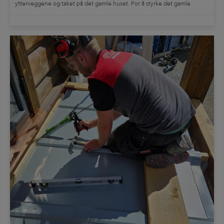
ytterveggene og taket på det gamle huset. For å styrke det gamle
bjelkelaget og samtidig få installert vannbåren varme i gulvet, ble
svalehaleplater den optimale løsningen […]