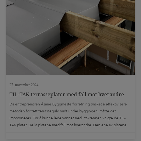
27. november 2024
TIL-TAK terrasseplater med fall mot hverandre
Da entreprenøren Åsane Byggmesterforretning ønsket å effektivisere
metoden for tett terrassegulv midt under byggingen, måtte det
improviseres. For å kunne lede vannet ned i takrennen valgte de TIL-
TAK plater. De la platene med fall mot hverandre. Den ene av platene
fikk klippet av kantene, og brettet platebunn rett ned i takrennen. Åsane
Byggmesterforretning sørger på […]