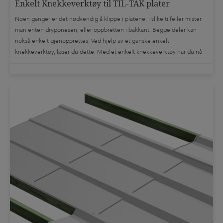
Enkelt Knekkeverktøy til TIL-TAK plater
Noen ganger er det nødvendig å klippe i platene. I slike tilfeller mister
man enten dryppnesen, eller oppbretten i bakkant. Begge deler kan
nokså enkelt gjenopprettes. Ved hjelp av et ganske enkelt
knekkeverktøy, løser du dette. Med et enkelt knekkeverktøy har du nå
gjenopprettet platens opprinnelige funksjon. Om denne operasjonen
utføres nøyaktig og kontrollert, blir […]