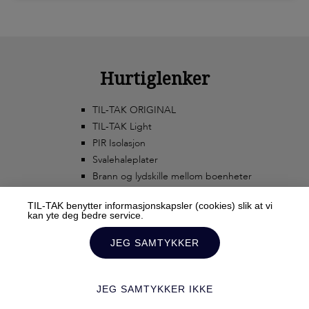
Hurtiglenker
TIL-TAK ORIGINAL
TIL-TAK Light
PIR Isolasjon
Svalehaleplater
Brann og lydskille mellom boenheter
TIL-TAK benytter informasjonskapsler (cookies) slik at vi
kan yte deg bedre service.
JEG SAMTYKKER
JEG SAMTYKKER IKKE
© 2020 TIL-TAK AS ALL RIGHTS RESERVED TERMS AND CONDITIONS