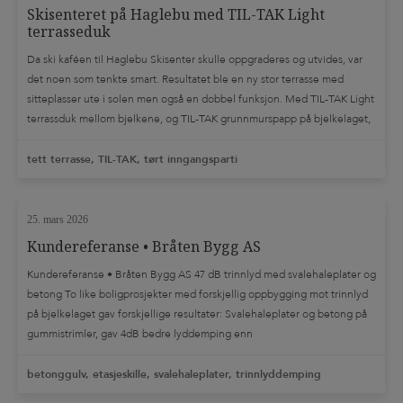
Skisenteret på Haglebu med TIL-TAK Light
terrasseduk
Da ski kaféen til Haglebu Skisenter skulle oppgraderes og utvides, var
det noen som tenkte smart. Resultatet ble en ny stor terrasse med
sitteplasser ute i solen men også en dobbel funksjon. Med TIL-TAK Light
terrassduk mellom bjelkene, og TIL-TAK grunnmurspapp på bjelkelaget,
fikk hele arealet under den store terrassen ny bruksverdi. Skisenteret
fikk et […]
tett terrasse, TIL-TAK, tørt inngangsparti
25. mars 2026
Kundereferanse • Bråten Bygg AS
Kundereferanse • Bråten Bygg AS 47 dB trinnlyd med svalehaleplater og
betong To like boligprosjekter med forskjellig oppbygging mot trinnlyd
på bjelkelaget gav forskjellige resultater: Svalehaleplater og betong på
gummistrimler, gav 4dB bedre lyddemping enn
sponplater/trinnlydplater/flytstøp. Det får stor betydning for de som skal
bo i leilighetene. Bringakerveien 1: 47 dB trinnlyd Mor Kristins vei: […]
betonggulv, etasjeskille, svalehaleplater, trinnlyddemping