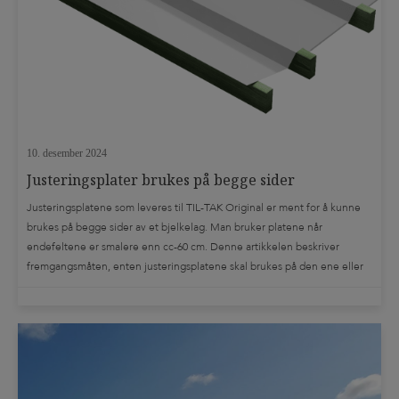
10. desember 2024
Justeringsplater brukes på begge sider
Justeringsplatene som leveres til TIL-TAK Original er ment for å kunne
brukes på begge sider av et bjelkelag. Man bruker platene når
endefeltene er smalere enn cc-60 cm. Denne artikkelen beskriver
fremgangsmåten, enten justeringsplatene skal brukes på den ene eller
den andre side av terrassen. Det finnes en utførlig monteringsanvisning,
som vi anbefaler å lese. […]