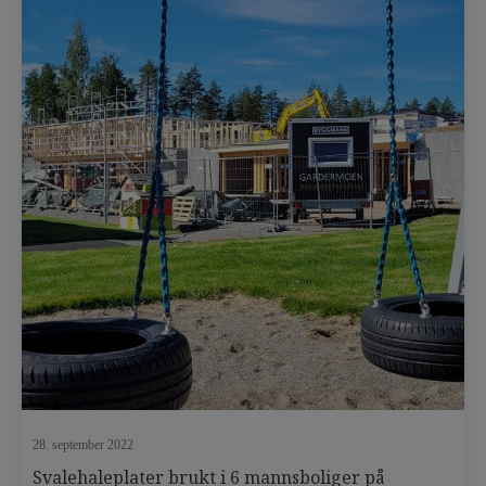
terrasseplater
tett terrasse
tett terrassegulv
TIL-TAK
TIL-TAK ansatt
TIL-TAK Light
TIL-TAK pakningsmasse
Tips og triks
tørt inngangsparti
trinnlyddemping
trykkfast isolering
undergulv
utekjøkken
uteplass
uterom
utestue
vedlikehold
28. september 2022
Svalehaleplater brukt i 6 mannsboliger på