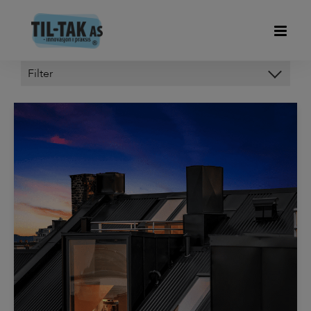
Kategorier
HODY FORSKALINGSPLATER
OM OSS
OP-DECK
PIR ISOLERING
SVALEHALEPLATER DUOFOR
TIL-TAK LIGHT