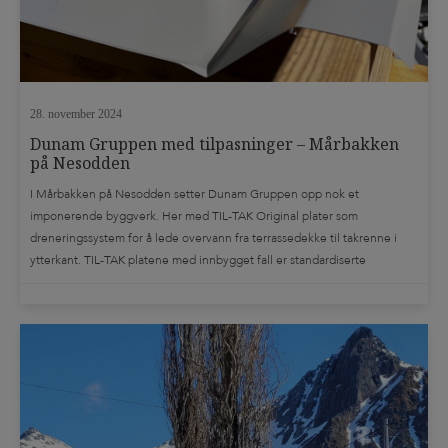
28. november 2024
Dunam Gruppen med tilpasninger – Mårbakken
på Nesodden
I Mårbakken på Nesodden setter Dunam Gruppen opp nok et
imponerende byggverk. Her med TIL-TAK Original plater som
dreneringssystem for å lede overvann fra terrassedekke til takrenne i
ytterkant. TIL-TAK platene med innbygget fall er standardiserte
produkter som er lagervare i byggevarehusene, men som takler de aller
fleste utfordringer. Det blir også noen ganger behov […]