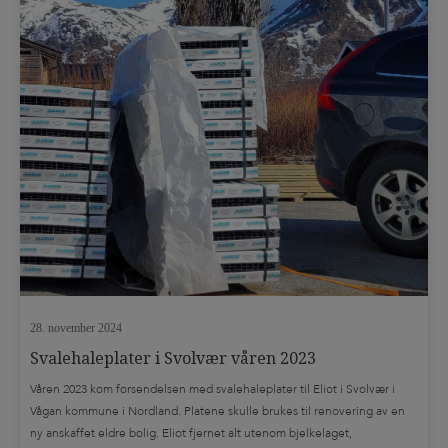
28. november 2024
Svalehaleplater i Svolvær våren 2023
Våren 2023 kom forsendelsen med svalehaleplater til Eliot i Svolvær i
Vågan kommune i Nordland. Platene skulle brukes til renovering av en
ny anskaffet eldre bolig. Eliot fjernet alt utenom bjelkelaget,