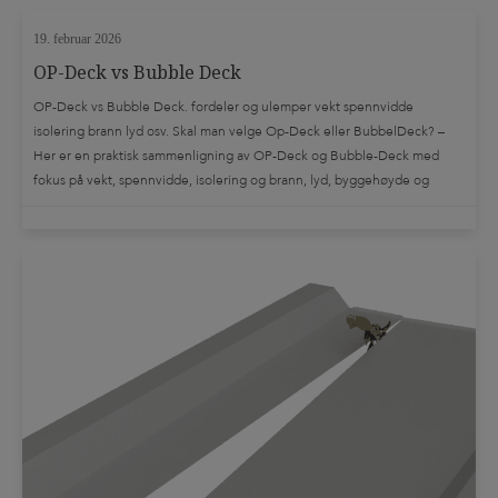
19. februar 2026
OP-Deck vs Bubble Deck
OP-Deck vs Bubble Deck. fordeler og ulemper vekt spennvidde
isolering brann lyd osv. Skal man velge Op-Deck eller BubbelDeck? –
Her er en praktisk sammenligning av OP-Deck og Bubble-Deck med
fokus på vekt, spennvidde, isolering og brann, lyd, byggehøyde og
utførelse. Kort fortalt Sammenligning (fordeler/ulemper) 1) Vekt /
egenlast OP-Deck BubbleDeck Tommelregel: Hvis prosjektet primært
“straffes” av egenlast, har OP-deck en tydelig […]