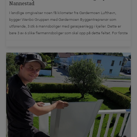
Nannestad
I landlige omgivelser noen få kilometer fra Gardermoen Lufthavn,
bygger Wenbo Gruppen med Gardermoen Byggentreprenør som
utførende, 3 stk 6 mannsboliger med garasjeanlegg i kjeller. Dette er
bare 3 av 6 slike flermannsboliger som skal opp på dette feltet. For første
gang tester de ut en helt ny måte å bygge lydgulv på bjelkelag; De […]