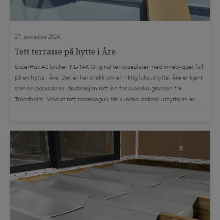
27. november 2024
Tett terrasse på hytte i Åre
ØsterHus AS bruker TIL-TAK Original terrasseplater med innebygget fall
på en hytte i Åre. Det er her snakk om en riktig luksushytte. Åre er kjent
som en populær ski destinasjon rett inn for svenske-grensen fra
Trondheim. Med et tett terrassegulv får kunden dobbel utnyttelse av
bebygget areal. De kan dermed glede seg over et ekstra […]