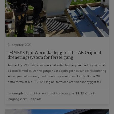
21. september 2022
TØMRER Egil Wormdal legger TIL-TAK Original
dreneringssystem for første gang
Tømrer Egil Wormdal kombinerer et aktivt tømrer yrke med høy aktivitet
på sosiale medier. Denne gangen var oppdraget hos kunde; restaurering
av en gammel terrasse, med dreneringsløsning mellom bjelkene. Til
dette formålet ble TIL-TAK Original terrasseplater med innbygget fall
testet ut for å kombinere nytt terrassedekke med tørt og nyttbart areal
under terrassen. I det […]
terrasseplater, tett terrasse, tett terrassegulv, TIL-TAK, tørt
inngangsparti, uteplass