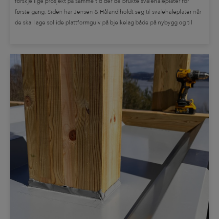
forskjellige prosjekt på samme tid der de brukte svalehaleplater for
første gang. Siden har Jensen & Håland holdt seg til svalehaleplater når
de skal lage sollide plattformgulv på bjelkelag både på nybygg og til
renoveringsprosjekter. Enebolig med vannbåren gulvvarme og slipt
betong […]