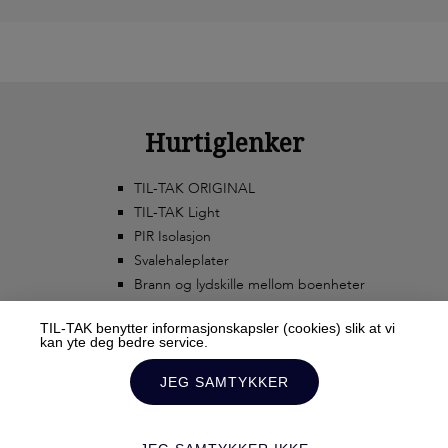
Hurtiglenker
TIL-TAK ORIGINAL
TIL-TAK Light
PIR Isolasjon
Svalehaleplater
Brann og lydskille mellom boenheter
TIL-TAK benytter informasjonskapsler (cookies) slik at vi
kan yte deg bedre service.
JEG SAMTYKKER