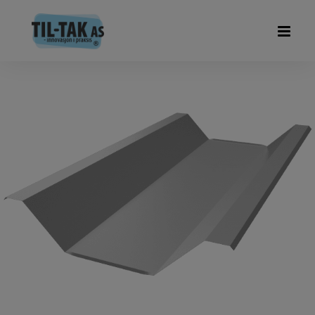
Hjem
/
TIL-TAK Original
/
B-Vare/Skadede plater
/ TIL-TAK Original
Plate 6 – skadet