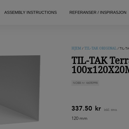
M L=1250 – Hvit
ASSEMBLY INSTRUCTIONS
REFERANSER / INSPIRASJON
HJEM
TIL-TAK ORIGINAL
/
/ TIL-
TIL-TAK Terr
100x120X20M
NOBB nr: 46050998
337.50
kr
120 mm