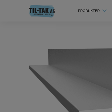
Hjem
/
TIL-TAK Original
/ TIL-TAK Terrassebeslag 100x120X20M
PRODUKTER